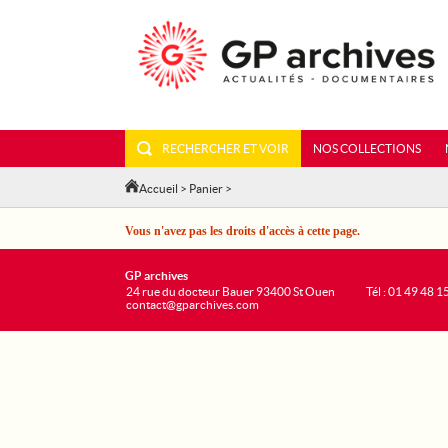
RECHERCHER ET VOIR
NOS COLLECTIONS
Accueil
>
Panier
>
Vous n'avez pas les droits d'accès à cette page.
GP archives
24 rue du docteur Bauer 93400 St Ouen
Tél : 01 49 48 1
contact@gparchives.com