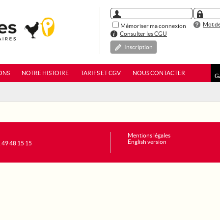
Mot de
Mémoriser ma connexion
Consulter les CGU
Inscription
ONS
NOTRE HISTOIRE
TARIFS ET CGV
NOUS CONTACTER
G
Mentions légales
English version
1 49 48 15 15