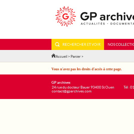
RECHERCHER ET VOIR
NOS COLLECTI
Accueil
>
Panier
>
Vous n'avez pas les droits d'accès à cette page.
GP archives
24 rue du docteur Bauer 93400 St Ouen
Tél : 0
contact@gparchives.com