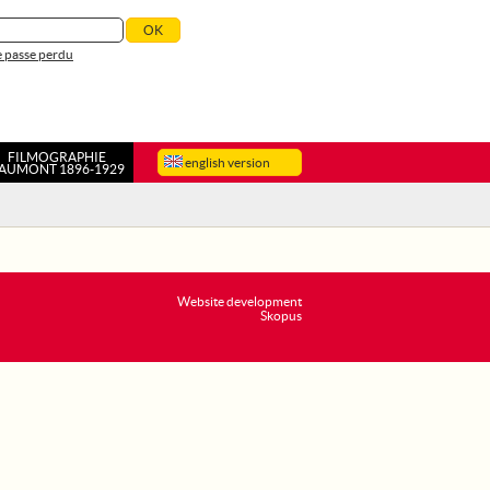
 passe perdu
FILMOGRAPHIE
english version
AUMONT 1896-1929
Website development
Skopus