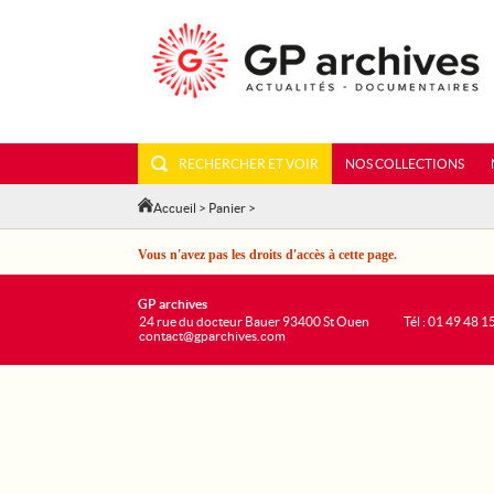
RECHERCHER ET VOIR
NOS COLLECTIONS
Accueil
>
Panier
>
Vous n'avez pas les droits d'accès à cette page.
GP archives
24 rue du docteur Bauer 93400 St Ouen
Tél : 01 49 48 1
contact@gparchives.com