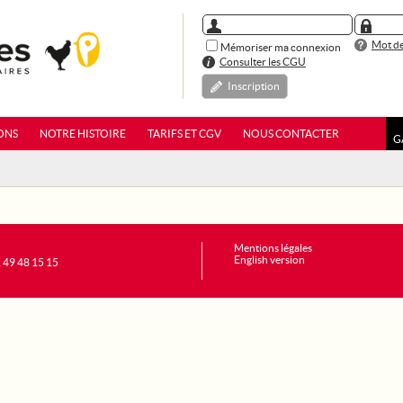
Mot de
Mémoriser ma connexion
Consulter les CGU
Inscription
ONS
NOTRE HISTOIRE
TARIFS ET CGV
NOUS CONTACTER
G
Mentions légales
English version
1 49 48 15 15