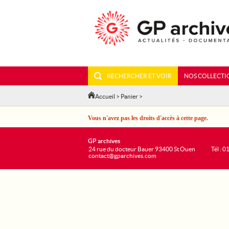
RECHERCHER ET VOIR
NOS COLLECTI
Accueil
>
Panier
>
Vous n'avez pas les droits d'accès à cette page.
GP archives
24 rue du docteur Bauer 93400 St Ouen
Tél : 0
contact@gparchives.com