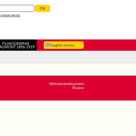
 passe perdu
FILMOGRAPHIE
english version
AUMONT 1896-1929
Website development
Skopus