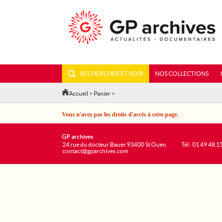
RECHERCHER ET VOIR
NOS COLLECTIONS
Accueil
>
Panier
>
Vous n'avez pas les droits d'accès à cette page.
GP archives
24 rue du docteur Bauer 93400 St Ouen
Tél : 01 49 48 1
contact@gparchives.com