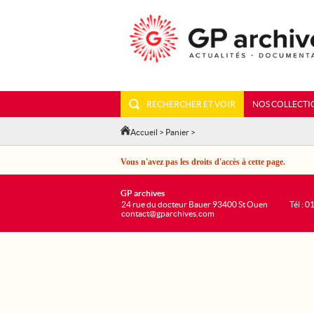
RECHERCHER ET VOIR
NOS COLLECTI
Accueil
>
Panier
>
Vous n'avez pas les droits d'accès à cette page.
GP archives
24 rue du docteur Bauer 93400 St Ouen
Tél : 0
contact@gparchives.com