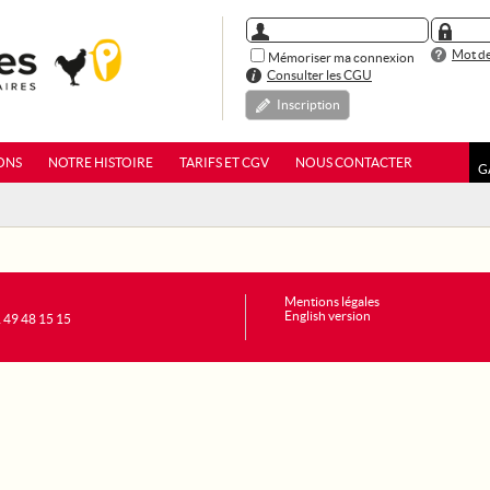
Mot de
Mémoriser ma connexion
Consulter les CGU
Inscription
ONS
NOTRE HISTOIRE
TARIFS ET CGV
NOUS CONTACTER
G
Mentions légales
English version
1 49 48 15 15