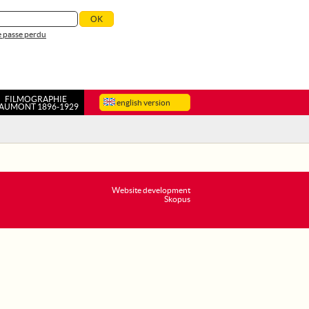
 passe perdu
FILMOGRAPHIE
english version
AUMONT 1896-1929
Website development
Skopus