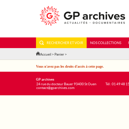
RECHERCHER ET VOIR
NOS COLLECTIONS
Accueil
>
Panier
>
Vous n'avez pas les droits d'accès à cette page.
GP archives
24 rue du docteur Bauer 93400 St Ouen
Tél : 01 49 48 1
contact@gparchives.com