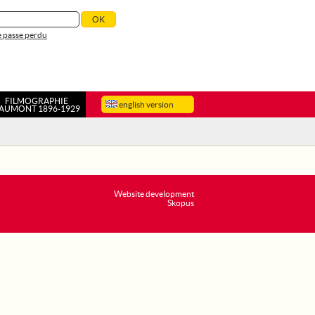
 passe perdu
FILMOGRAPHIE
english version
AUMONT 1896-1929
Website development
Skopus