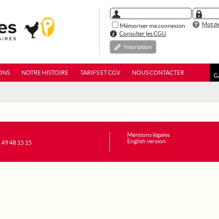
Mot de
Mémoriser ma connexion
Consulter les CGU
Inscription
ONS
NOTRE HISTOIRE
TARIFS ET CGV
NOUS CONTACTER
G
Mentions légales
English version
1 49 48 15 15