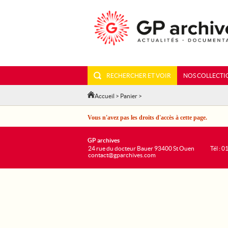
RECHERCHER ET VOIR
NOS COLLECTI
Accueil
>
Panier
>
Vous n'avez pas les droits d'accès à cette page.
GP archives
24 rue du docteur Bauer 93400 St Ouen
Tél : 0
contact@gparchives.com