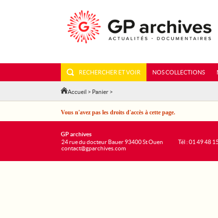
RECHERCHER ET VOIR
NOS COLLECTIONS
Accueil
>
Panier
>
Vous n'avez pas les droits d'accès à cette page.
GP archives
24 rue du docteur Bauer 93400 St Ouen
Tél : 01 49 48 1
contact@gparchives.com