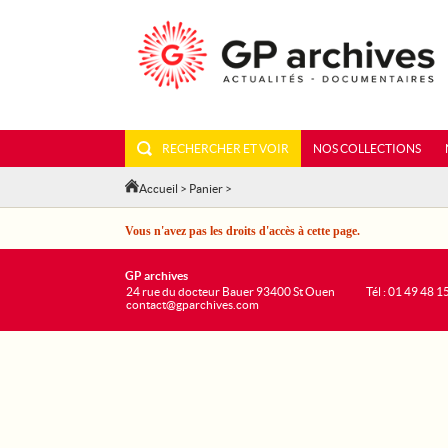
RECHERCHER ET VOIR
NOS COLLECTIONS
Accueil
>
Panier
>
Vous n'avez pas les droits d'accès à cette page.
GP archives
24 rue du docteur Bauer 93400 St Ouen
Tél : 01 49 48 1
contact@gparchives.com