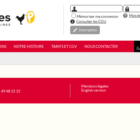
Mot de
Mémoriser ma connexion
Consulter les CGU
Inscription
ONS
NOTRE HISTOIRE
TARIFS ET CGV
NOUS CONTACTER
G
Mentions légales
English version
1 49 48 15 15