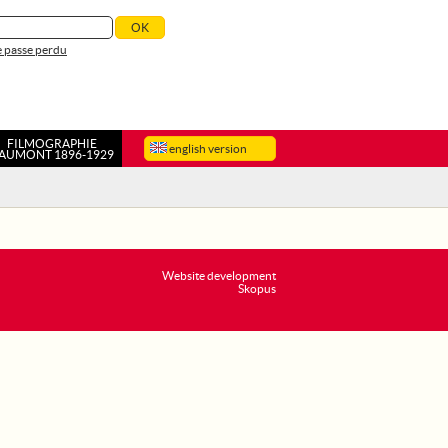
 passe perdu
FILMOGRAPHIE
english version
AUMONT 1896-1929
Website development
Skopus