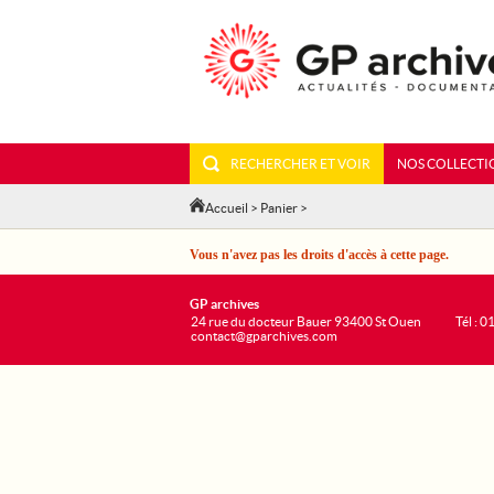
RECHERCHER ET VOIR
NOS COLLECTI
Accueil
>
Panier
>
Vous n'avez pas les droits d'accès à cette page.
GP archives
24 rue du docteur Bauer 93400 St Ouen
Tél : 0
contact@gparchives.com