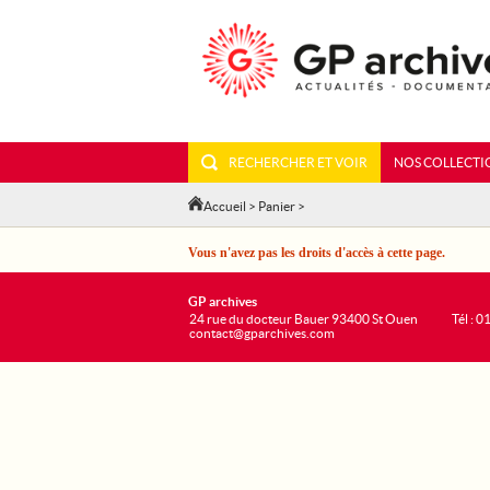
RECHERCHER ET VOIR
NOS COLLECTI
Accueil
>
Panier
>
Vous n'avez pas les droits d'accès à cette page.
GP archives
24 rue du docteur Bauer 93400 St Ouen
Tél : 0
contact@gparchives.com