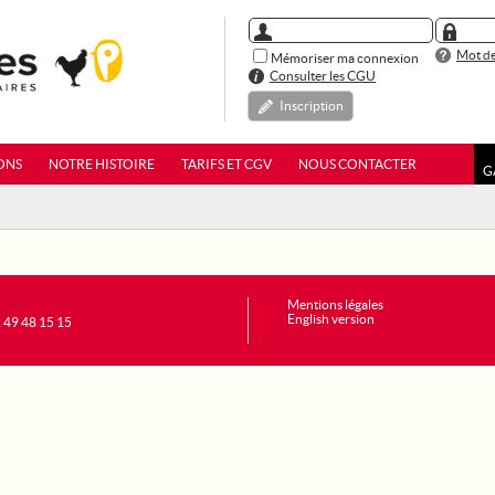
Mot de
Mémoriser ma connexion
Consulter les CGU
Inscription
ONS
NOTRE HISTOIRE
TARIFS ET CGV
NOUS CONTACTER
G
Mentions légales
English version
1 49 48 15 15