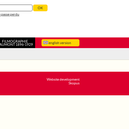
 passe perdu
FILMOGRAPHIE
english version
AUMONT 1896-1929
Website development
Skopus