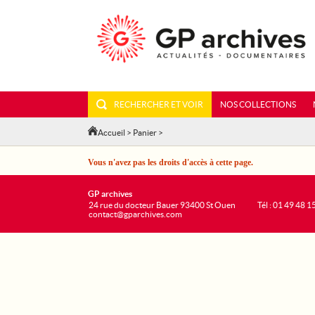
RECHERCHER ET VOIR
NOS COLLECTIONS
Accueil
>
Panier
>
Vous n'avez pas les droits d'accès à cette page.
GP archives
24 rue du docteur Bauer 93400 St Ouen
Tél : 01 49 48 1
contact@gparchives.com