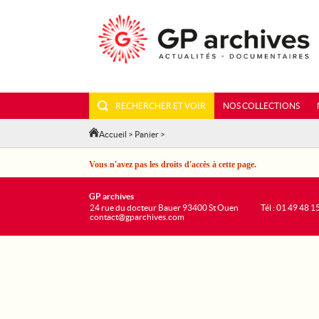
RECHERCHER ET VOIR
NOS COLLECTIONS
Accueil
>
Panier
>
Vous n'avez pas les droits d'accès à cette page.
GP archives
24 rue du docteur Bauer 93400 St Ouen
Tél : 01 49 48 1
contact@gparchives.com