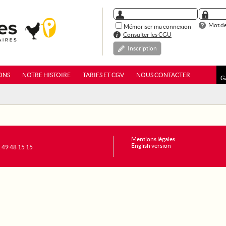
Mot de
Mémoriser ma connexion
Consulter les CGU
Inscription
ONS
NOTRE HISTOIRE
TARIFS ET CGV
NOUS CONTACTER
G
Mentions légales
English version
1 49 48 15 15