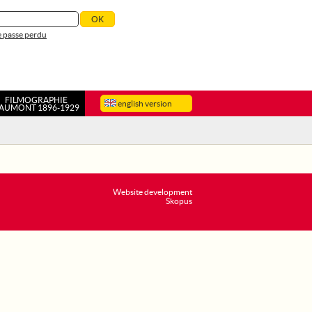
 passe perdu
FILMOGRAPHIE
english version
AUMONT 1896-1929
Website development
Skopus