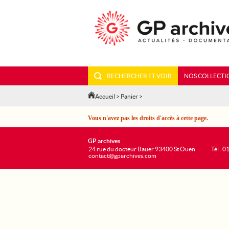
RECHERCHER ET VOIR
NOS COLLECTI
Accueil
>
Panier
>
Vous n'avez pas les droits d'accès à cette page.
GP archives
24 rue du docteur Bauer 93400 St Ouen
Tél : 0
contact@gparchives.com