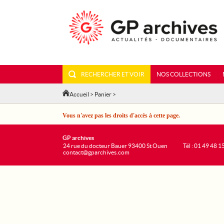
RECHERCHER ET VOIR
NOS COLLECTIONS
Accueil
>
Panier
>
Vous n'avez pas les droits d'accès à cette page.
GP archives
24 rue du docteur Bauer 93400 St Ouen
Tél : 01 49 48 1
contact@gparchives.com