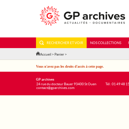
RECHERCHER ET VOIR
NOS COLLECTIONS
Accueil
>
Panier
>
Vous n'avez pas les droits d'accès à cette page.
GP archives
24 rue du docteur Bauer 93400 St Ouen
Tél : 01 49 48 1
contact@gparchives.com