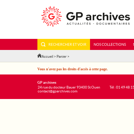
RECHERCHER ET VOIR
NOS COLLECTIONS
Accueil
>
Panier
>
Vous n'avez pas les droits d'accès à cette page.
GP archives
24 rue du docteur Bauer 93400 St Ouen
Tél : 01 49 48 1
contact@gparchives.com