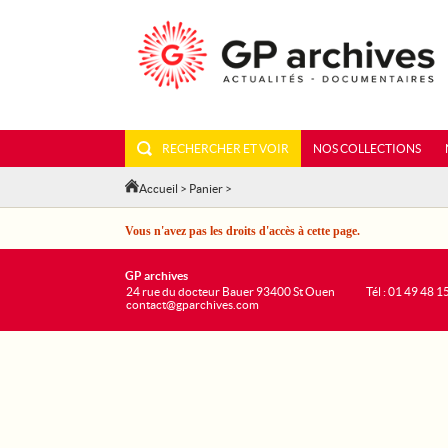
RECHERCHER ET VOIR
NOS COLLECTIONS
Accueil
>
Panier
>
Vous n'avez pas les droits d'accès à cette page.
GP archives
24 rue du docteur Bauer 93400 St Ouen
Tél : 01 49 48 1
contact@gparchives.com