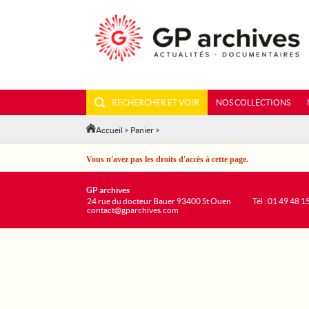
RECHERCHER ET VOIR
NOS COLLECTIONS
Accueil
>
Panier
>
Vous n'avez pas les droits d'accès à cette page.
GP archives
24 rue du docteur Bauer 93400 St Ouen
Tél : 01 49 48 1
contact@gparchives.com