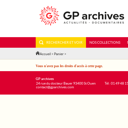
RECHERCHER ET VOIR
NOS COLLECTIONS
Accueil
>
Panier
>
Vous n'avez pas les droits d'accès à cette page.
GP archives
24 rue du docteur Bauer 93400 St Ouen
Tél : 01 49 48 1
contact@gparchives.com