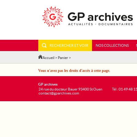
RECHERCHER ET VOIR
NOS COLLECTIONS
Accueil
>
Panier
>
Vous n'avez pas les droits d'accès à cette page.
GP archives
24 rue du docteur Bauer 93400 St Ouen
Tél : 01 49 48 1
contact@gparchives.com