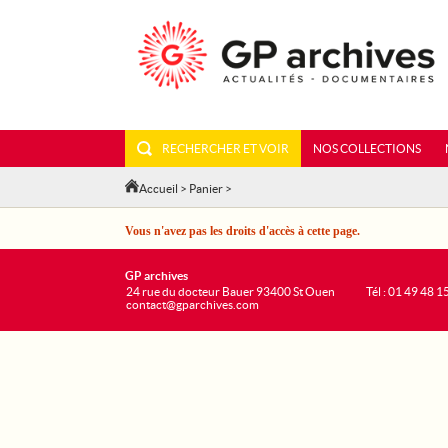
RECHERCHER ET VOIR
NOS COLLECTIONS
Accueil
>
Panier
>
Vous n'avez pas les droits d'accès à cette page.
GP archives
24 rue du docteur Bauer 93400 St Ouen
Tél : 01 49 48 1
contact@gparchives.com