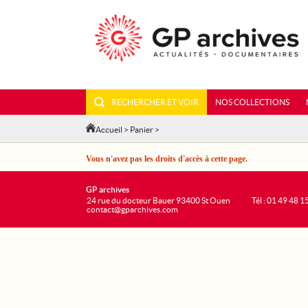
RECHERCHER ET VOIR
NOS COLLECTIONS
Accueil
>
Panier
>
Vous n'avez pas les droits d'accès à cette page.
GP archives
24 rue du docteur Bauer 93400 St Ouen
Tél : 01 49 48 1
contact@gparchives.com