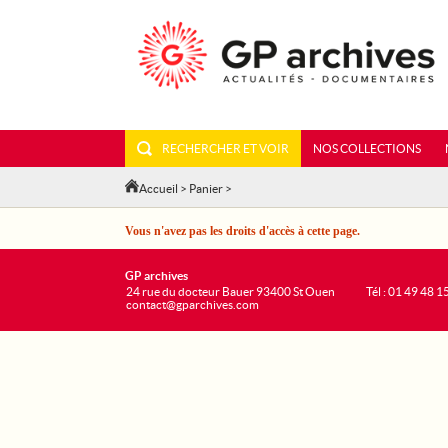
RECHERCHER ET VOIR
NOS COLLECTIONS
Accueil
>
Panier
>
Vous n'avez pas les droits d'accès à cette page.
GP archives
24 rue du docteur Bauer 93400 St Ouen
Tél : 01 49 48 1
contact@gparchives.com