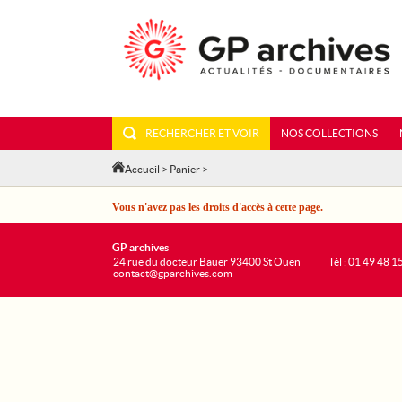
RECHERCHER ET VOIR
NOS COLLECTIONS
Accueil
>
Panier
>
Vous n'avez pas les droits d'accès à cette page.
GP archives
24 rue du docteur Bauer 93400 St Ouen
Tél : 01 49 48 1
contact@gparchives.com