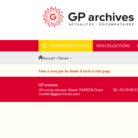
RECHERCHER ET VOIR
NOS COLLECTIONS
Accueil
>
Panier
>
Vous n'avez pas les droits d'accès à cette page.
GP archives
24 rue du docteur Bauer 93400 St Ouen
Tél : 01 49 48 1
contact@gparchives.com