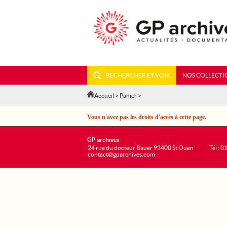
RECHERCHER ET VOIR
NOS COLLECTI
Accueil
>
Panier
>
Vous n'avez pas les droits d'accès à cette page.
GP archives
24 rue du docteur Bauer 93400 St Ouen
Tél : 0
contact@gparchives.com