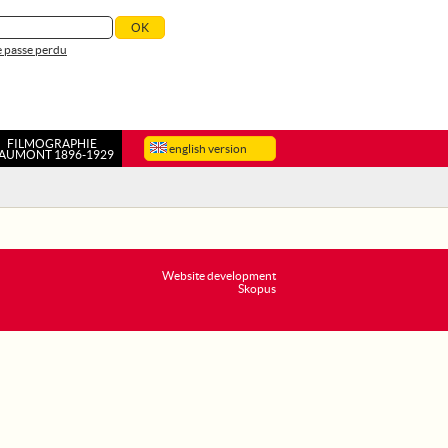
 passe perdu
FILMOGRAPHIE
english version
AUMONT 1896-1929
Website development
Skopus