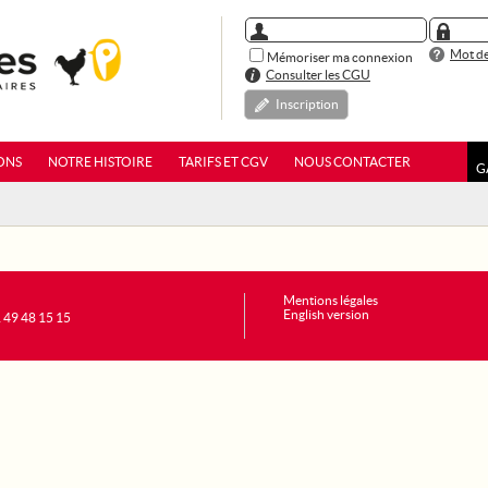
Mot de
Mémoriser ma connexion
Consulter les CGU
Inscription
ONS
NOTRE HISTOIRE
TARIFS ET CGV
NOUS CONTACTER
G
Mentions légales
English version
1 49 48 15 15