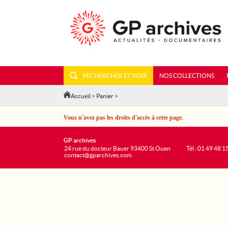
RECHERCHER ET VOIR
NOS COLLECTIONS
Accueil
>
Panier
>
Vous n'avez pas les droits d'accès à cette page.
GP archives
24 rue du docteur Bauer 93400 St Ouen
Tél : 01 49 48 1
contact@gparchives.com