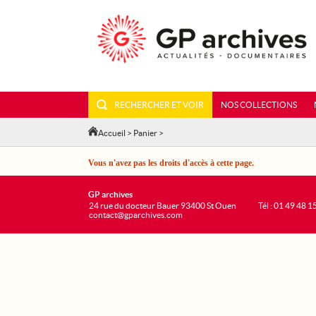
RECHERCHER ET VOIR
NOS COLLECTIONS
Accueil
>
Panier
>
Vous n'avez pas les droits d'accès à cette page.
GP archives
24 rue du docteur Bauer 93400 St Ouen
Tél : 01 49 48 1
contact@gparchives.com