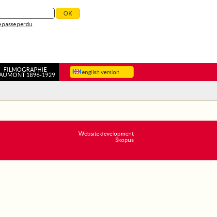
 passe perdu
FILMOGRAPHIE
english version
AUMONT 1896-1929
Website development
Skopus