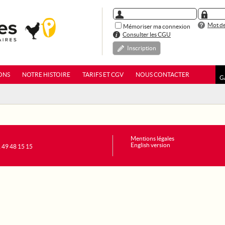
Mot de
Mémoriser ma connexion
Consulter les CGU
Inscription
ONS
NOTRE HISTOIRE
TARIFS ET CGV
NOUS CONTACTER
G
Mentions légales
English version
1 49 48 15 15