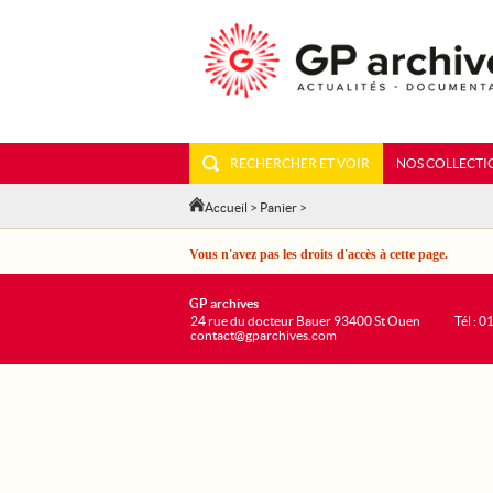
RECHERCHER ET VOIR
NOS COLLECTI
Accueil
>
Panier
>
Vous n'avez pas les droits d'accès à cette page.
GP archives
24 rue du docteur Bauer 93400 St Ouen
Tél : 0
contact@gparchives.com