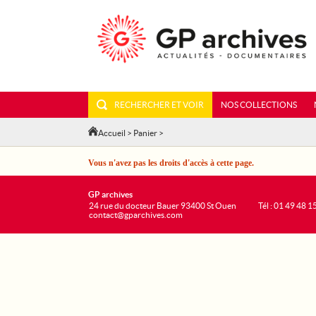
RECHERCHER ET VOIR
NOS COLLECTIONS
Accueil
>
Panier
>
Vous n'avez pas les droits d'accès à cette page.
GP archives
24 rue du docteur Bauer 93400 St Ouen
Tél : 01 49 48 1
contact@gparchives.com