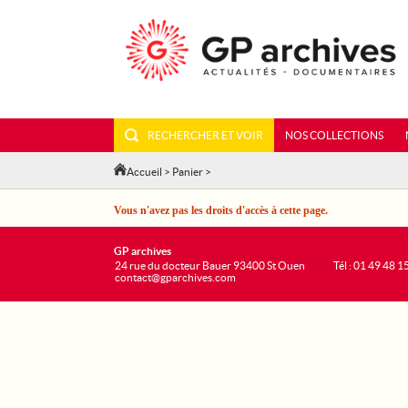
RECHERCHER ET VOIR
NOS COLLECTIONS
Accueil
>
Panier
>
Vous n'avez pas les droits d'accès à cette page.
GP archives
24 rue du docteur Bauer 93400 St Ouen
Tél : 01 49 48 1
contact@gparchives.com