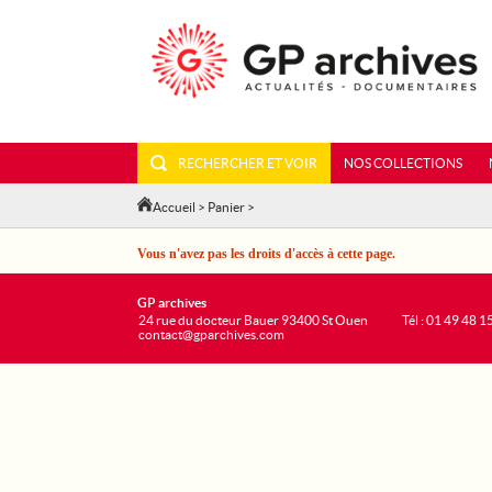
RECHERCHER ET VOIR
NOS COLLECTIONS
Accueil
>
Panier
>
Vous n'avez pas les droits d'accès à cette page.
GP archives
24 rue du docteur Bauer 93400 St Ouen
Tél : 01 49 48 1
contact@gparchives.com