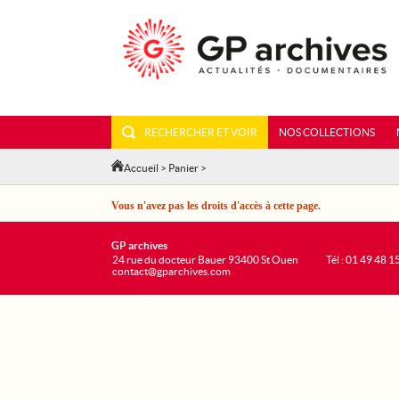
RECHERCHER ET VOIR
NOS COLLECTIONS
Accueil
>
Panier
>
Vous n'avez pas les droits d'accès à cette page.
GP archives
24 rue du docteur Bauer 93400 St Ouen
Tél : 01 49 48 1
contact@gparchives.com