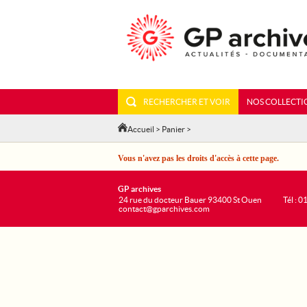
RECHERCHER ET VOIR
NOS COLLECTI
Accueil
>
Panier
>
Vous n'avez pas les droits d'accès à cette page.
GP archives
24 rue du docteur Bauer 93400 St Ouen
Tél : 0
contact@gparchives.com