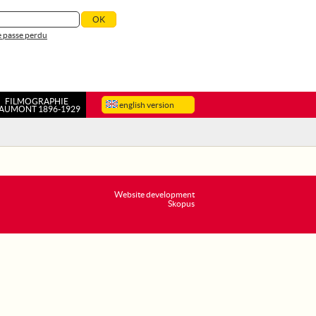
 passe perdu
FILMOGRAPHIE
english version
AUMONT 1896-1929
Website development
Skopus