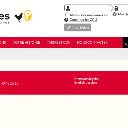
Mot de
Mémoriser ma connexion
Consulter les CGU
Inscription
ONS
NOTRE HISTOIRE
TARIFS ET CGV
NOUS CONTACTER
G
Mentions légales
English version
1 49 48 15 15