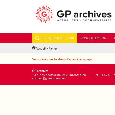
RECHERCHER ET VOIR
NOS COLLECTIONS
Accueil
>
Panier
>
Vous n'avez pas les droits d'accès à cette page.
GP archives
24 rue du docteur Bauer 93400 St Ouen
Tél : 01 49 48 1
contact@gparchives.com