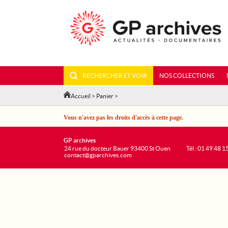
RECHERCHER ET VOIR
NOS COLLECTIONS
Accueil
>
Panier
>
Vous n'avez pas les droits d'accès à cette page.
GP archives
24 rue du docteur Bauer 93400 St Ouen
Tél : 01 49 48 1
contact@gparchives.com