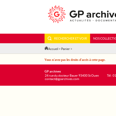
RECHERCHER ET VOIR
NOS COLLECTI
Accueil
>
Panier
>
Vous n'avez pas les droits d'accès à cette page.
GP archives
24 rue du docteur Bauer 93400 St Ouen
Tél : 0
contact@gparchives.com