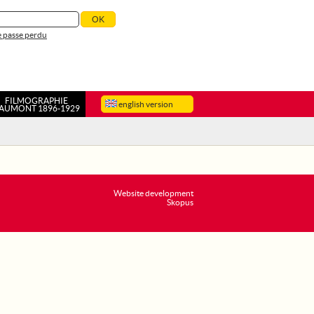
 passe perdu
FILMOGRAPHIE
english version
AUMONT 1896-1929
Website development
Skopus