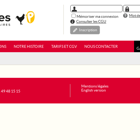
Mot de
Mémoriser ma connexion
Consulter les CGU
Inscription
ONS
NOTRE HISTOIRE
TARIFS ET CGV
NOUS CONTACTER
G
Mentions légales
English version
1 49 48 15 15