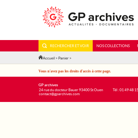
RECHERCHER ET VOIR
NOS COLLECTIONS
Accueil
>
Panier
>
Vous n'avez pas les droits d'accès à cette page.
GP archives
24 rue du docteur Bauer 93400 St Ouen
Tél : 01 49 48 1
contact@gparchives.com