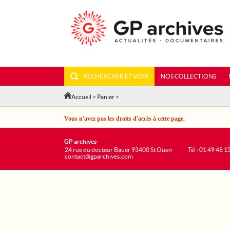
RECHERCHER ET VOIR
NOS COLLECTIONS
Accueil
>
Panier
>
Vous n'avez pas les droits d'accès à cette page.
GP archives
24 rue du docteur Bauer 93400 St Ouen
Tél : 01 49 48 1
contact@gparchives.com