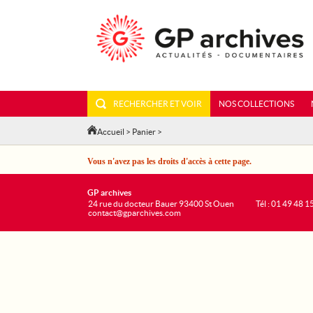
RECHERCHER ET VOIR
NOS COLLECTIONS
Accueil
>
Panier
>
Vous n'avez pas les droits d'accès à cette page.
GP archives
24 rue du docteur Bauer 93400 St Ouen
Tél : 01 49 48 1
contact@gparchives.com