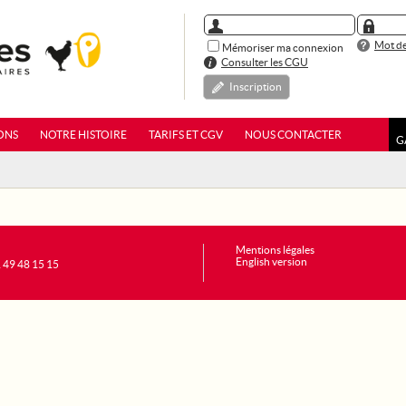
Mot de
Mémoriser ma connexion
Consulter les CGU
Inscription
ONS
NOTRE HISTOIRE
TARIFS ET CGV
NOUS CONTACTER
G
Mentions légales
English version
1 49 48 15 15