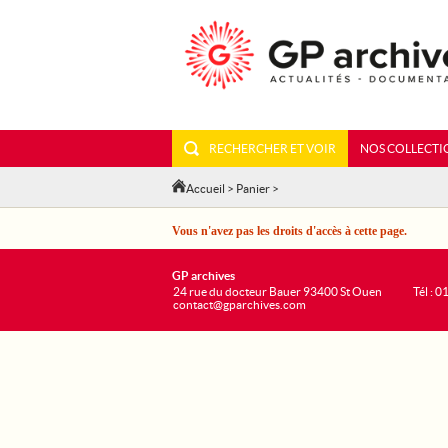
RECHERCHER ET VOIR
NOS COLLECTI
Accueil
>
Panier
>
Vous n'avez pas les droits d'accès à cette page.
GP archives
24 rue du docteur Bauer 93400 St Ouen
Tél : 0
contact@gparchives.com