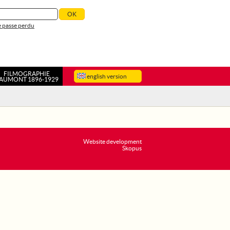
 passe perdu
FILMOGRAPHIE
english version
AUMONT 1896-1929
Website development
Skopus