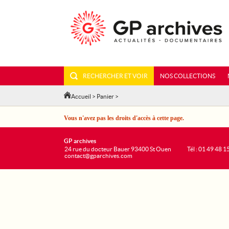
RECHERCHER ET VOIR
NOS COLLECTIONS
Accueil
>
Panier
>
Vous n'avez pas les droits d'accès à cette page.
GP archives
24 rue du docteur Bauer 93400 St Ouen
Tél : 01 49 48 1
contact@gparchives.com