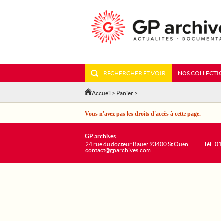
RECHERCHER ET VOIR
NOS COLLECTI
Accueil
>
Panier
>
Vous n'avez pas les droits d'accès à cette page.
GP archives
24 rue du docteur Bauer 93400 St Ouen
Tél : 0
contact@gparchives.com