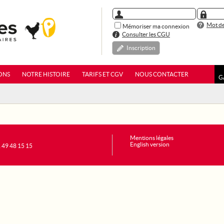
Mot de
Mémoriser ma connexion
Consulter les CGU
Inscription
ONS
NOTRE HISTOIRE
TARIFS ET CGV
NOUS CONTACTER
G
Mentions légales
English version
1 49 48 15 15