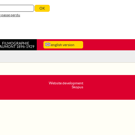
 passe perdu
FILMOGRAPHIE
english version
AUMONT 1896-1929
Website development
Skopus