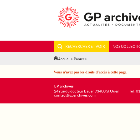
RECHERCHER ET VOIR
NOS COLLECTI
Accueil
>
Panier
>
Vous n'avez pas les droits d'accès à cette page.
GP archives
24 rue du docteur Bauer 93400 St Ouen
Tél : 0
contact@gparchives.com