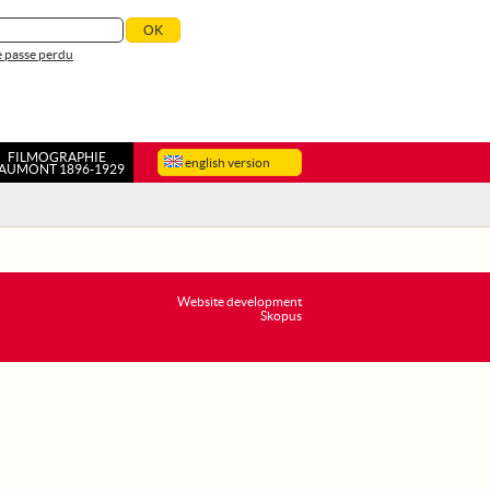
 passe perdu
FILMOGRAPHIE
english version
AUMONT 1896-1929
Website development
Skopus