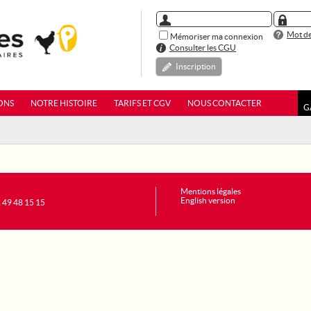
Mot de
Mémoriser ma connexion
Consulter les CGU
Inscription
ONS
NOTRE HISTOIRE
TARIFS ET CGV
NOUS CONTACTER
G
Mentions légales
English version
1 49 48 15 15