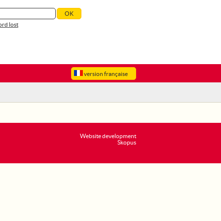
rd lost
version française
Website development
Skopus