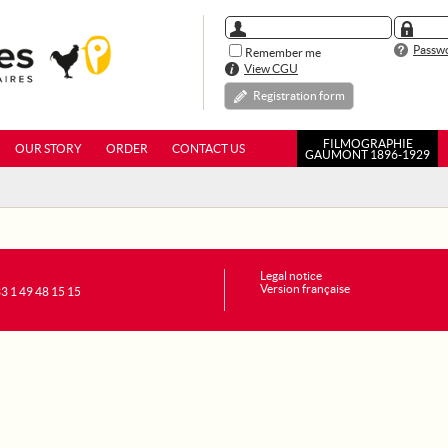
Passwo
Remember me
View CGU
Registration form
FILMOGRAPHIE
OUR STORY
ORDER
CONTACT US
GAUMONT 1896-1929
Legal notice
Version française
+33 1 49 48 15 15