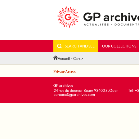
SEARCH AND SEE
OUR COLLECTIONS
Accueil
>
Cart
>
Private Access
GP archives
24 rue du docteur Bauer 93400 St Ouen
Tél : 
contact@gparchives.com