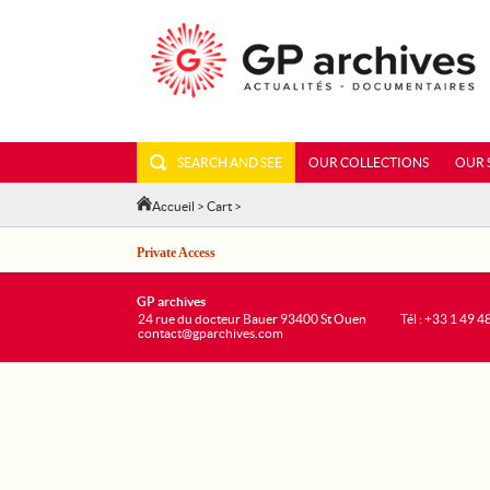
SEARCH AND SEE
OUR COLLECTIONS
OUR 
Accueil
>
Cart
>
Private Access
GP archives
24 rue du docteur Bauer 93400 St Ouen
Tél : +33 1 49 4
contact@gparchives.com