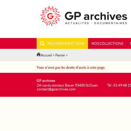
RECHERCHER ET VOIR
NOS COLLECTIONS
Accueil
>
Panier
>
Vous n'avez pas les droits d'accès à cette page.
GP archives
24 rue du docteur Bauer 93400 St Ouen
Tél : 01 49 48 1
contact@gparchives.com