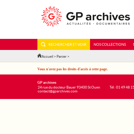
RECHERCHER ET VOIR
NOS COLLECTIONS
Accueil
>
Panier
>
Vous n'avez pas les droits d'accès à cette page.
GP archives
24 rue du docteur Bauer 93400 St Ouen
Tél : 01 49 48 1
contact@gparchives.com